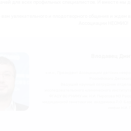
ачей для всех профильных специалистов. И вместе мы 
вам увлекательного и плодотворного общения и ждем в
Ассоциации НЕОМИО!
Влодавец Дми
к.м.н., Президент Ассоциации детских невр
Российского Детског
Ведущий научный сотрудник отдела
исследовательского клинического института
ФГАОУ ВО РНИМУ им. Н.И. Пирогова МЗ Рос
медицинской генетики им. академика Л.О. Б
имени Н.И. 