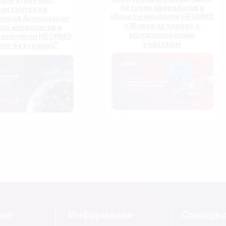
шла VI научно-
детских неврологов в
рактическая
области миологии НЕОМИО
енция Ассоциации
«Живая история» с
их неврологов в
международным
 миологии НЕОМИО
участием
лог без границ"
ние
Информация
Сообщес