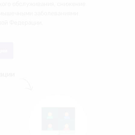
кого обслуживания, снижение
-мышечными заболеваниями
кой Федерации.
ции
ации