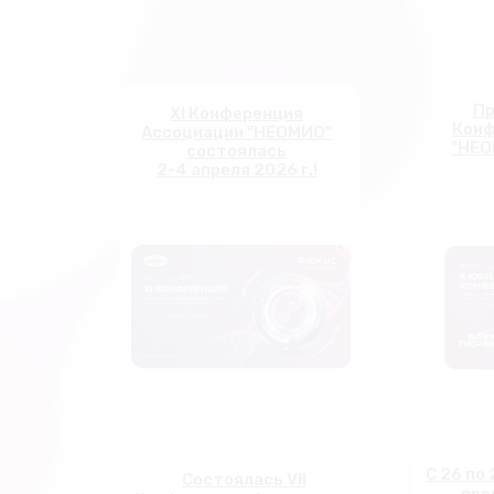
Пр
XI Конференция
Конф
Ассоциации "НЕОМИО"
"НЕО
состоялась
2-4 апреля 2026 г.!
С 26 по 
Состоялась VII