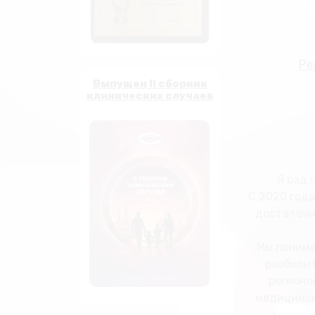
Ре
Выпущен II сборник
клинических случаев
Я рад 
С 2020 год
достаточн
Мы понима
реабилит
регионо
медицинск
хватае