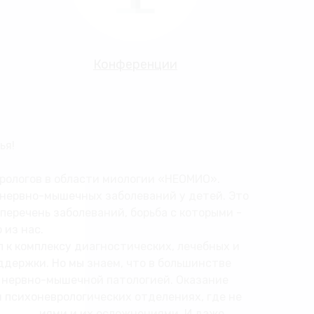
Конференции
ья!
врологов в области миологии «НЕОМИО».
 нервно-мышечных заболеваний у детей. Это
еречень заболеваний, борьба с которыми -
 из нас.
к комплексу диагностических, лечебных и
держки. Но мы знаем, что в большинстве
с нервно-мышечной патологией. Оказание
 психоневрологических отделениях, где не
болеваниями и их осложнениями. И даже