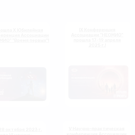
IX Конференция
ошла X Юбилейная
Ассоциации "НЕОМИО"
еренция Ассоциации
прошла 17-19 апреля
МИО" "Время первых"!
2025 г.!
V Научно-практическая
28 октября 2023 г.
конференция Ассоциации