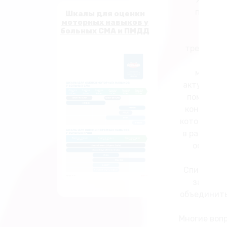
патоген
Шкалы для оценки
моторных навыков у
больных СМА и ПМДД
Для ре
требуется
детски
медицин
актуально
помощью 
конференц
которых за
в рамках р
осмотры
Спикеры А
заболев
объединить
Многие воп