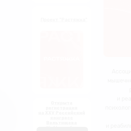
Проект "Растяжка"
Ассоци
мышечно
и ре
Открыта
психолог
регистрация
на XXV Российский
конгресс
Вельтищева
и реабил
15-16 октября