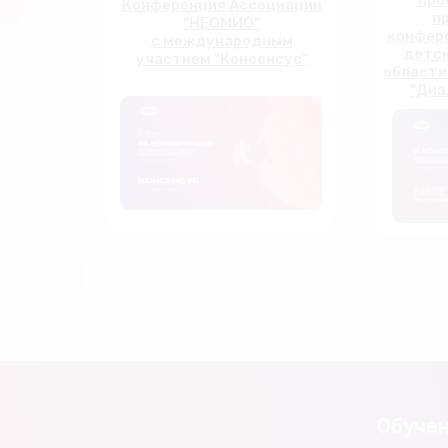
про
Конференция Ассоциации
п
"НЕОМИО"
конфер
с международным
детск
участием "Консенсус"
области
"Диа
Обуче