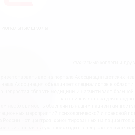
гиональные школы
Уважаемые коллеги и друз
приветствовать вас на портале Ассоциации детских не
а наша Ассоциация объединяет специалистов в области
о непростая область медицины и насчитывает большой п
важнейшая задача для каждого
ем необходимость обеспечить нашим пациентам доступ 
ационных мероприятий психологической и правовой под
в России нет центров, ориентированных на пациентов 
ой помощи зачастую происходит в неврологических или
т специалистов с опытом работы с такими тяжелыми за