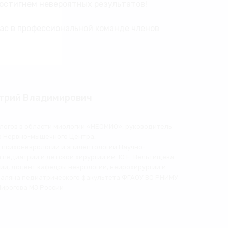
достигнем невероятных результатов!
ас в профессиональной команде членов
трий Владимирович
ологов в области миологии «НЕОМИО», руководитель
о Нервно-мышечного Центра,
 психоневрологии и эпилептологии Научно-
 педиатрии и детской хирургии им. Ю.Е. Вельтищева
сии, доцент кафедры неврологии, нейрохирургии и
адаляна педиатрического факультета ФГАОУ ВО РНИМУ
Пирогова МЗ России