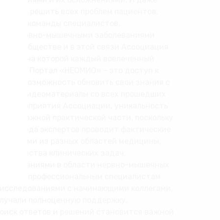
е могут решить всех проблем пациентов,
нарной команды специалистов.
ам с нервно-мышечными заболеваниями
ном сообществе и в этой связи Ассоциация
форму, на которой каждый вовлеченный
 себя. Портал «НЕОМИО» – это доступ к
 есть возможность обновить свои знания с
ающие видеоматериалы со всех прошедших
 на мероприятия Ассоциации, уникальность
о и в важной практической части, поскольку
я команда экспертов проводит фактические
экспертами из разных областей медицины,
и множества клинических задач.
ными знаниями в области нервно-мышечных
ожность профессиональным специалистам
 исследованиями с начинающими коллегами,
олучали полноценную поддержку.
поиск ответов и решений становится важной