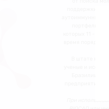
от поиска мо
поддержки. Пре
аутоиммунных и 
портфель ком
которых 11 - ори
время порядка 4
В штате компа
ученые и исслед
Бразилии, Вье
предприятие BIO
При использован
BIOCAD или имя