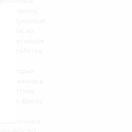
кетинговой
логических,
. Продуктовый
аратов, из
е. В настоящее
х разработки.
из которых
расположены в
совместное
 — SPH-Biocad
ве источника
нии BIOCAD.