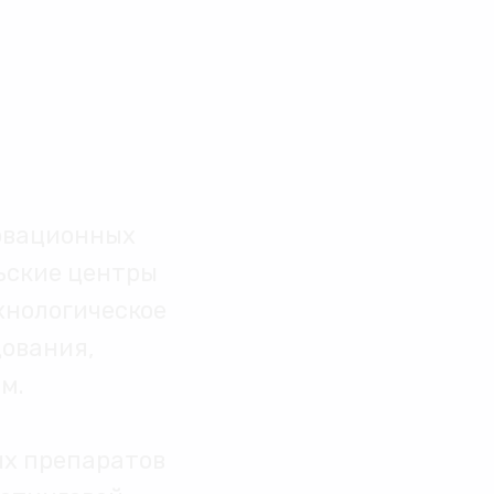
новационных
ьские центры
хнологическое
дования,
м.
ых препаратов