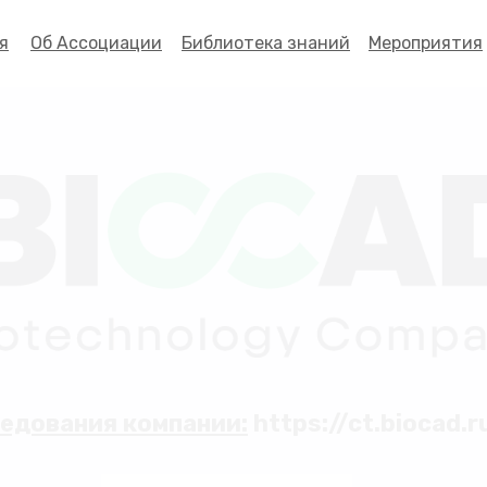
я
Об Ассоциации
Библиотека знаний
Мероприятия
едования компании:
https://ct.biocad.r