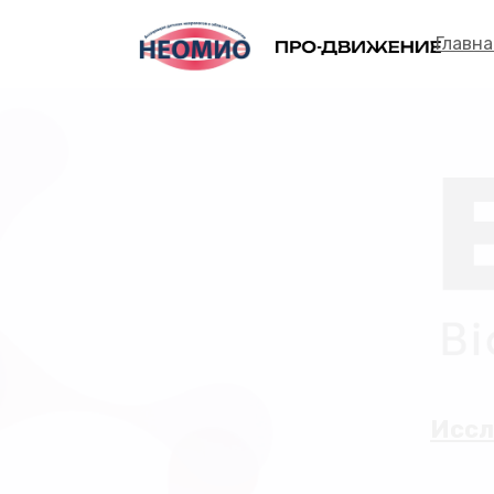
Главна
Иссл