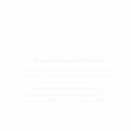
Дорофеева Марина Юрьевна
Невролог, врач высшей категории, ведущий
научный сотрудник отдела психоневрологии
и эпилептологии Научно-
исследовательского клинического
института педиатрии им. Академика Ю.Е.
Вельтищева РНИМУ им. Н.И. Пирогова МЗ РФ,
к.м.н.