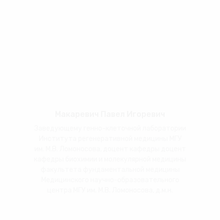
Макаревич Павел Игоревич
Заведующему генно-клеточной лаборатории
Института регенеративной медицины МГУ
им. М.В. Ломоносова, доцент кафедры доцент
кафедры биохимии и молекулярной медицины
факультета фундаментальной медицины
Медицинского научно-образовательного
центра МГУ им. М.В. Ломоносова, д.м.н.