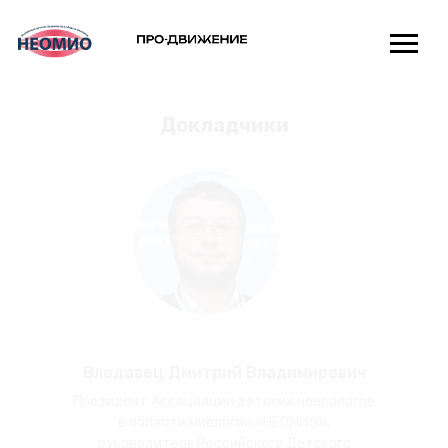
Докладчики
Влодавец Дмитрий Владимирович
Главная
Об Ассоциации
Библиотека знаний
Мероприятия
Партнёры
Новости
Президент Ассоциации детских неврологов
в области миологии «НЕОМИО»,
руководитель Российского Детского