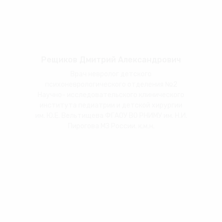
Рещиков Дмитрий Александрович
Врач невролог детского
психоневрологического отделения №2
Научно- исследовательского клинического
института педиатрии и детской хирургии
им. Ю.Е. Вельтищева ФГАОУ ВО РНИМУ им. Н.И.
Пирогова МЗ России. к.м.н.