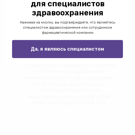
для специалистов
здравоохранения
Нажимая на кнопку, вы подтверждаете, что являетесь
специалистом здравоохранения или сотрудником
фармацевтической компании
Да, я являюсь специалистом
Морозов Сергей Леонидович
Старший научный сотрудник отдела
наследственных и приобретённых болезней
почек Научно-исследовательский
клинический институт педиатрии им. акад.
Ю.Е. Вельтищева, доцент кафедры
госпитальной педиатрии № 2
педиатрического факультета ФГАОУ ВО
РНИМУ им. Н.И. Пирогова МЗ РФ, к.м.н.