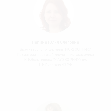
Папина Юлия Олеговна
Врач невролог отделения ПНО-2 ОСП НИКИ
Педиатрии и детской хирургии им. академика
Ю.Е.Вельтищева ФГАУО ВО РНИМУ им.
Н.И.Пирогова МЗ РФ