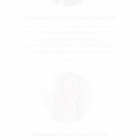
Артемьева Светлана Брониславовна
Заведующая детским психоневрологическим
отделением №2 Научно-
исследовательского клинического
института педиатрии им. Ю.Е. Вельтищева
ФГАОУ ВО «РНИМУ им. Н.И. Пирогова» МЗ
России, к.м.н.
Абрамова Диана Салаватовна