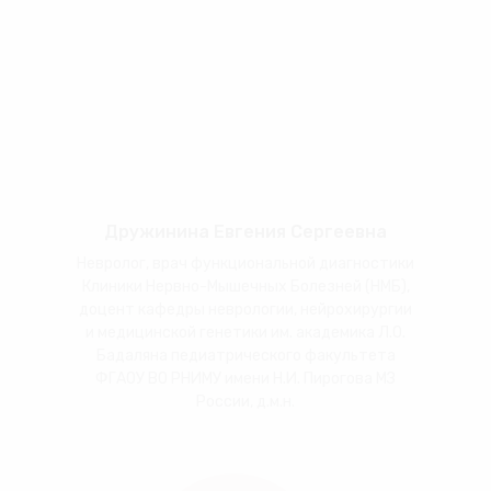
Дружинина Евгения Сергеевна
Невролог, врач функциональной диагностики
Клиники Нервно-Мышечных Болезней (НМБ),
доцент кафедры неврологии, нейрохирургии
и медицинской генетики им. академика Л.О.
Бадаляна педиатрического факультета
ФГАОУ ВО РНИМУ имени Н.И. Пирогова МЗ
России, д.м.н.