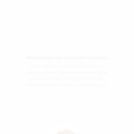
Михайлова Светлана Витальевна
Врач-невролог, врач-нейрогенетик,
заведующая отделением медицинской
генетики РДКБ ФГАОУ ВО РНИМУ им.
Н.И.Пирогова МЗ России, г. Москва, д.м.н.