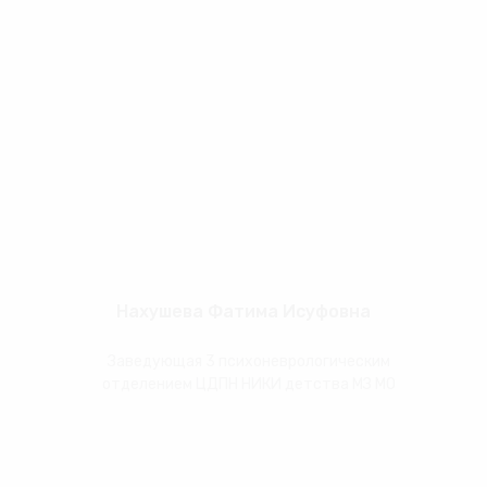
Нахушева Фатима Исуфовна
Заведующая 3 психоневрологическим
отделением ЦДПН НИКИ детства МЗ МО