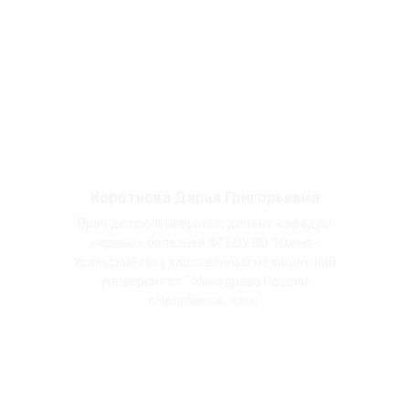
Короткова Дарья Григорьевна
Врач детский невролог, доцент кафедры
нервных болезней ФГБОУ ВО "Южно-
Уральский государственный медицинский
университет " Минздрава России
г.Челябинск., к.м.н.