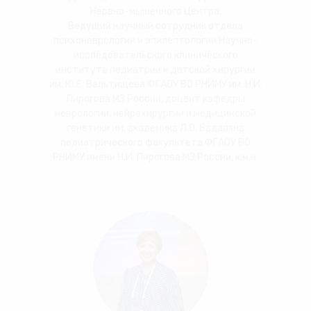
Нервно-мышечного Центра,
Ведущий научный сотрудник отдела
психоневрологии и эпилептологии Научно-
исследовательского клинического
института педиатрии и детской хирургии
им. Ю.Е. Вельтищева ФГАОУ ВО РНИМУ им. Н.И.
Пирогова МЗ России, доцент кафедры
неврологии, нейрохирургии и медицинской
генетики им. академика Л.О. Бадаляна
педиатрического факультета ФГАОУ ВО
РНИМУ имени Н.И. Пирогова МЗ России, к.м.н.