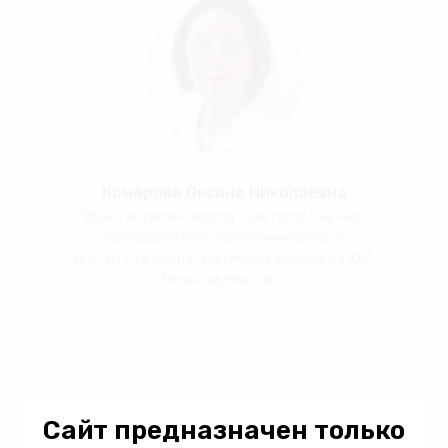
Комарова Оксана Николаевна
Врач гастроэнтеролог, диетолог Научно-
исследовательского клинического
института педиатрии имени академика Ю.Е.
Вельтищева, к.м.н.
Сайт предназначен только