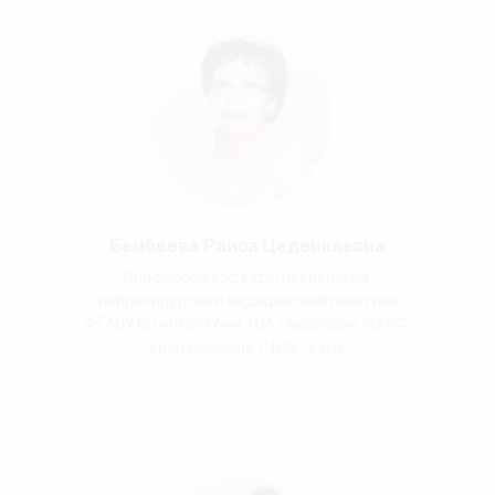
Бембеева Раиса Цеденкаевна
Профессор кафедры неврологии,
нейрохирургии и медицинской генетики
ФГАОУ ВО «РНИМУ им. Н.И. Пирогова» МЗ РФ,
врач невролог РДКБ, д.м.н.