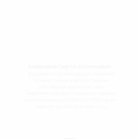
Клюшников Сергей Анатольевич
Ведущий научный сотрудник отделения
дегенеративных и наследственных
заболеваний нервной системы
(нейрогенетического отделения) Научного
центра неврологии РАМН (НЦН РАМН), врач-
невролог высшей категории, к.м.н.