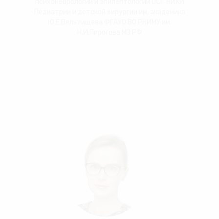
психоневрологии и эпилептологии ОСП НИКИ
Педиатрии и детской хирургии им. академика
Ю.Е.Вельтищева ФГАУО ВО РНИМУ им.
Н.И.Пирогова МЗ РФ